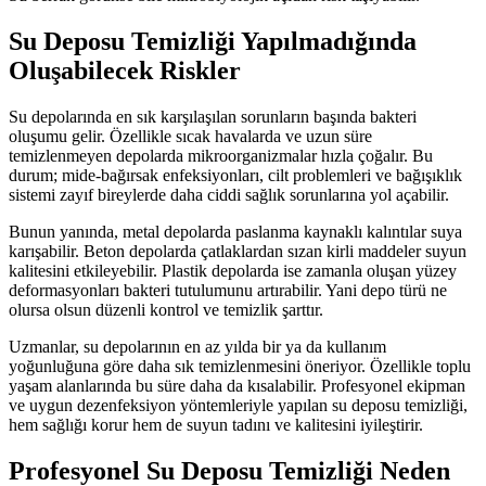
Su Deposu Temizliği Yapılmadığında
Oluşabilecek Riskler
Su depolarında en sık karşılaşılan sorunların başında bakteri
oluşumu gelir. Özellikle sıcak havalarda ve uzun süre
temizlenmeyen depolarda mikroorganizmalar hızla çoğalır. Bu
durum; mide-bağırsak enfeksiyonları, cilt problemleri ve bağışıklık
sistemi zayıf bireylerde daha ciddi sağlık sorunlarına yol açabilir.
Bunun yanında, metal depolarda paslanma kaynaklı kalıntılar suya
karışabilir. Beton depolarda çatlaklardan sızan kirli maddeler suyun
kalitesini etkileyebilir. Plastik depolarda ise zamanla oluşan yüzey
deformasyonları bakteri tutulumunu artırabilir. Yani depo türü ne
olursa olsun düzenli kontrol ve temizlik şarttır.
Uzmanlar, su depolarının en az yılda bir ya da kullanım
yoğunluğuna göre daha sık temizlenmesini öneriyor. Özellikle toplu
yaşam alanlarında bu süre daha da kısalabilir. Profesyonel ekipman
ve uygun dezenfeksiyon yöntemleriyle yapılan su deposu temizliği,
hem sağlığı korur hem de suyun tadını ve kalitesini iyileştirir.
Profesyonel Su Deposu Temizliği Neden