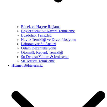
Böcek ve Haşere İlaçlama
Boyler Sıcak Su Kazanı Temizleme
Buzdolabı Temizliği
Havuz Temizliği ve Dezenfeksiyonu
Laboratuvar Su Analizi
Ortam Dezenfeksiyonu
Otomatik Kepenk Temizliği
Su Deposu Yalıtım & İzolasyon
Su Tesisatı Temizleme
Hizmet Bölgelerimiz