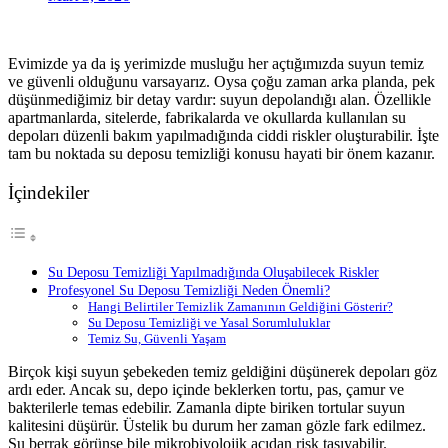
Evimizde ya da iş yerimizde musluğu her açtığımızda suyun temiz
ve güvenli olduğunu varsayarız. Oysa çoğu zaman arka planda, pek
düşünmediğimiz bir detay vardır: suyun depolandığı alan. Özellikle
apartmanlarda, sitelerde, fabrikalarda ve okullarda kullanılan su
depoları düzenli bakım yapılmadığında ciddi riskler oluşturabilir. İşte
tam bu noktada su deposu temizliği konusu hayati bir önem kazanır.
İçindekiler
Su Deposu Temizliği Yapılmadığında Oluşabilecek Riskler
Profesyonel Su Deposu Temizliği Neden Önemli?
Hangi Belirtiler Temizlik Zamanının Geldiğini Gösterir?
Su Deposu Temizliği ve Yasal Sorumluluklar
Temiz Su, Güvenli Yaşam
Birçok kişi suyun şebekeden temiz geldiğini düşünerek depoları göz
ardı eder. Ancak su, depo içinde beklerken tortu, pas, çamur ve
bakterilerle temas edebilir. Zamanla dipte biriken tortular suyun
kalitesini düşürür. Üstelik bu durum her zaman gözle fark edilmez.
Su berrak görünse bile mikrobiyolojik açıdan risk taşıyabilir.